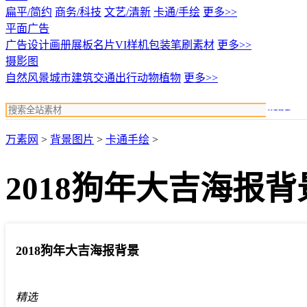
扁平/简约
商务/科技
文艺/清新
卡通/手绘
更多>>
平面广告
广告设计
画册展板名片
VI样机包装
笔刷素材
更多>>
摄影图
自然风景
城市建筑
交通出行
动物植物
更多>>
搜索
万素网
>
背景图片
>
卡通手绘
>
2018狗年大吉海报背
2018狗年大吉海报背景
精选