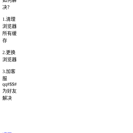
如何解
决？
1.清理
浏览器
所有缓
存
2.更换
浏览器
3.加客
服
qq#$$#
为好友
解决