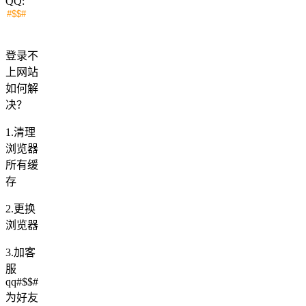
QQ:
登录不
上网站
如何解
决？
1.清理
浏览器
所有缓
存
2.更换
浏览器
3.加客
服
qq#$$#
为好友