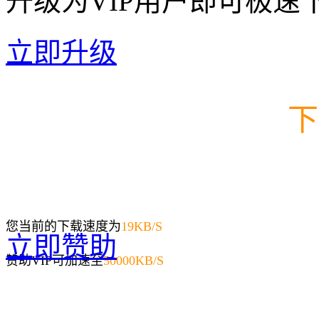
升级为VIP用户即可极速
立即升级
下
您当前的下载速度为
19
KB/S
立即赞助
赞助VIP可加速至
50000KB/S