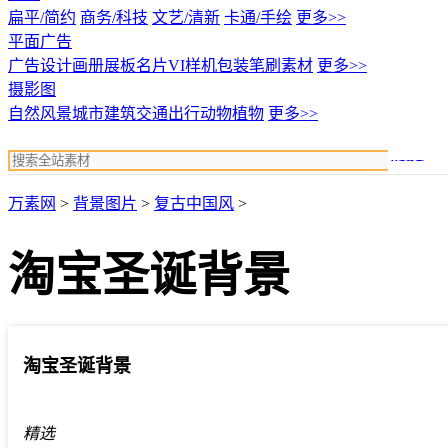
扁平/简约
商务/科技
文艺/清新
卡通/手绘
更多>>
平面广告
广告设计
画册展板名片
VI样机包装
笔刷素材
更多>>
摄影图
自然风景
城市建筑
交通出行
动物植物
更多>>
搜索
万素网
>
背景图片
>
复古中国风
>
淘宝圣诞背景
淘宝圣诞背景
精选