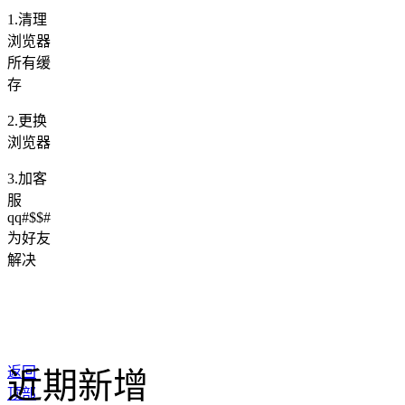
1.清理
浏览器
所有缓
存
2.更换
浏览器
3.加客
服
qq#$$#
为好友
解决
返回
近期新增
顶部