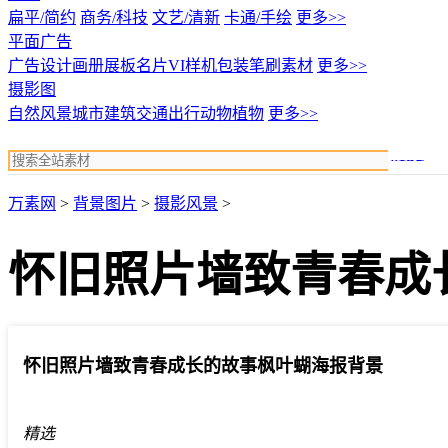
扁平/简约
商务/科技
文艺/清新
卡通/手绘
更多>>
平面广告
广告设计
画册展板名片
VI样机包装
笔刷素材
更多>>
摄影图
自然风景
城市建筑
交通出行
动物植物
更多>>
搜索
万素网
>
背景图片
>
摄影风景
>
怀旧照片墙致青春成
怀旧照片墙致青春成长的故事枫叶蝴海报背景
精选