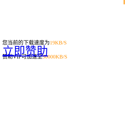
您当前的下载速度为
19
KB/S
立即赞助
赞助VIP可加速至
50000KB/S