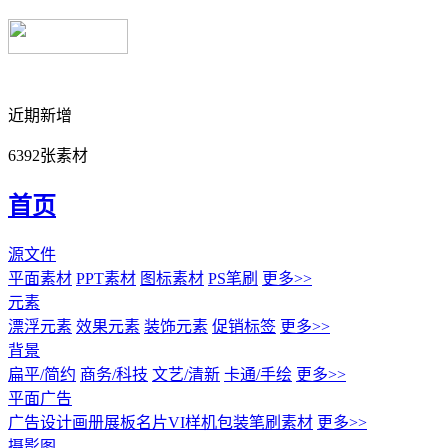
近期新增
6392张素材
首页
源文件
平面素材
PPT素材
图标素材
PS笔刷
更多>>
元素
漂浮元素
效果元素
装饰元素
促销标签
更多>>
背景
扁平/简约
商务/科技
文艺/清新
卡通/手绘
更多>>
平面广告
广告设计
画册展板名片
VI样机包装
笔刷素材
更多>>
摄影图