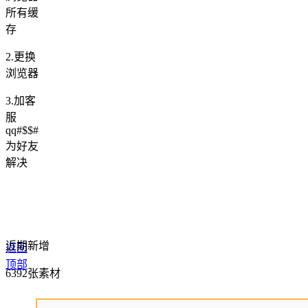
所有缓
存
2.更换
浏览器
3.加客
服
qq#$$#
为好友
解决
近期新增
返回
顶部
6392张素材