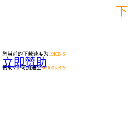
下
您当前的下载速度为
19
KB/S
立即赞助
赞助VIP可加速至
50000KB/S