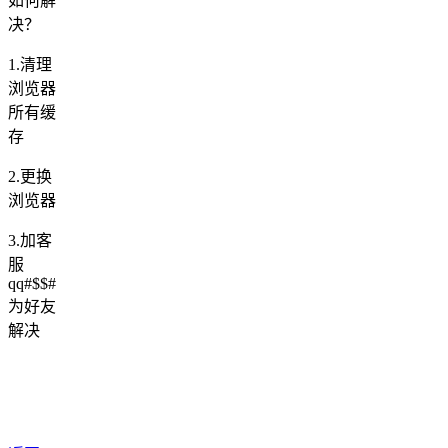
如何解
决？
1.清理
浏览器
所有缓
存
2.更换
浏览器
3.加客
服
qq#$$#
为好友
解决