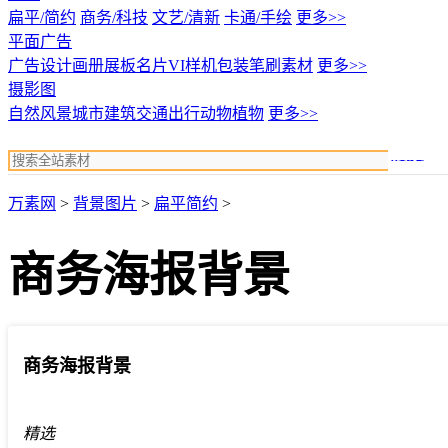
扁平/简约
商务/科技
文艺/清新
卡通/手绘
更多>>
平面广告
广告设计
画册展板名片
VI样机包装
笔刷素材
更多>>
摄影图
自然风景
城市建筑
交通出行
动物植物
更多>>
搜索
万素网
>
背景图片
>
扁平简约
>
商务海报背景
商务海报背景
精选