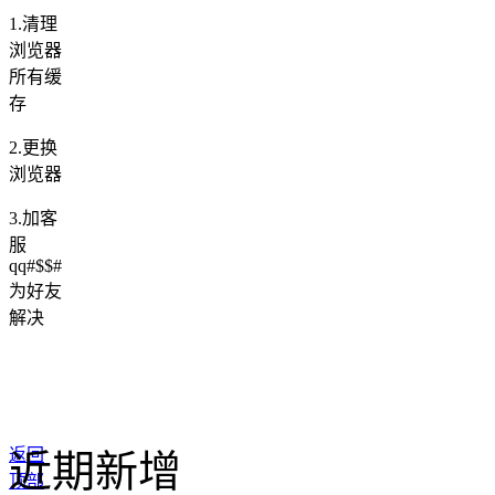
1.清理
浏览器
所有缓
存
2.更换
浏览器
3.加客
服
qq#$$#
为好友
解决
返回
近期新增
顶部