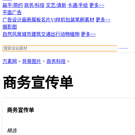
扁平/简约
商务/科技
文艺/清新
卡通/手绘
更多>>
平面广告
广告设计
画册展板名片
VI样机包装
笔刷素材
更多>>
摄影图
自然风景
城市建筑
交通出行
动物植物
更多>>
搜索
万素网
>
背景图片
>
商务科技
>
商务宣传单
商务宣传单
精选