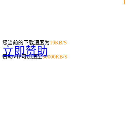
您当前的下载速度为
19
KB/S
立即赞助
赞助VIP可加速至
50000KB/S