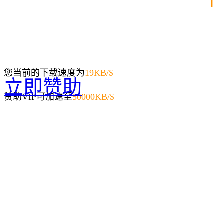
您当前的下载速度为
19
KB/S
立即赞助
赞助VIP可加速至
50000KB/S