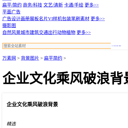
扁平/简约
商务/科技
文艺/清新
卡通/手绘
更多>>
平面广告
广告设计
画册展板名片
VI样机包装
笔刷素材
更多>>
摄影图
自然风景
城市建筑
交通出行
动物植物
更多>>
搜索
万素网
>
背景图片
>
扁平简约
>
企业文化乘风破浪背
企业文化乘风破浪背景
精选