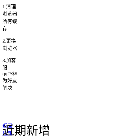
1.清理
浏览器
所有缓
存
2.更换
浏览器
3.加客
服
qq#$$#
为好友
解决
返回
近期新增
顶部