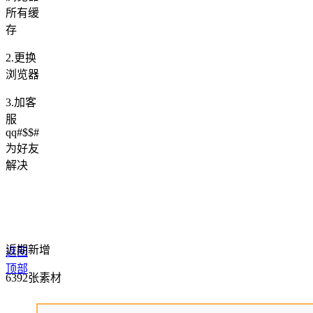
所有缓
存
2.更换
浏览器
3.加客
服
qq#$$#
为好友
解决
近期新增
返回
顶部
6392张素材