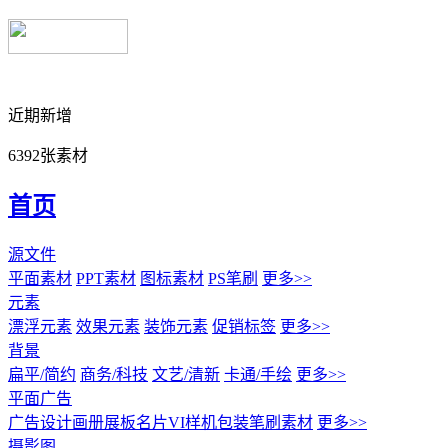
近期新增
6392张素材
首页
源文件
平面素材
PPT素材
图标素材
PS笔刷
更多>>
元素
漂浮元素
效果元素
装饰元素
促销标签
更多>>
背景
扁平/简约
商务/科技
文艺/清新
卡通/手绘
更多>>
平面广告
广告设计
画册展板名片
VI样机包装
笔刷素材
更多>>
摄影图