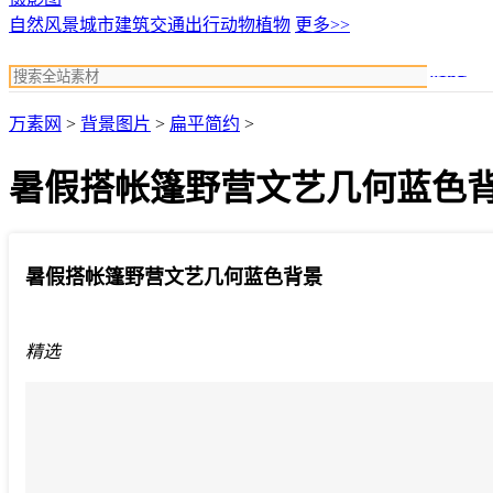
自然风景
城市建筑
交通出行
动物植物
更多>>
搜索
万素网
>
背景图片
>
扁平简约
>
暑假搭帐篷野营文艺几何蓝色
暑假搭帐篷野营文艺几何蓝色背景
精选