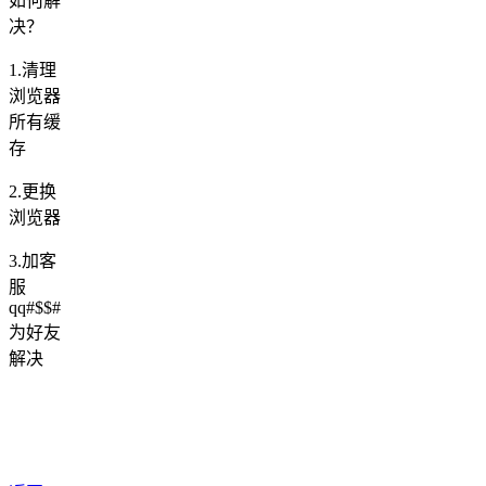
如何解
决？
1.清理
浏览器
所有缓
存
2.更换
浏览器
3.加客
服
qq#$$#
为好友
解决