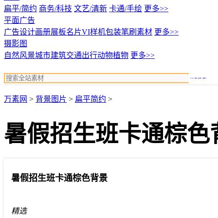
扁平/简约
商务/科技
文艺/清新
卡通/手绘
更多>>
平面广告
广告设计
画册展板名片
VI样机包装
笔刷素材
更多>>
摄影图
自然风景
城市建筑
交通出行
动物植物
更多>>
搜索
万素网
>
背景图片
>
扁平简约
>
暑假招生班卡通棕色
暑假招生班卡通棕色背景
精选