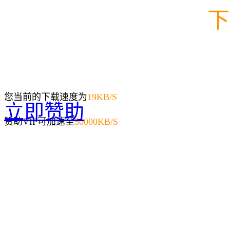
下
您当前的下载速度为
19
KB/S
立即赞助
赞助VIP可加速至
50000KB/S