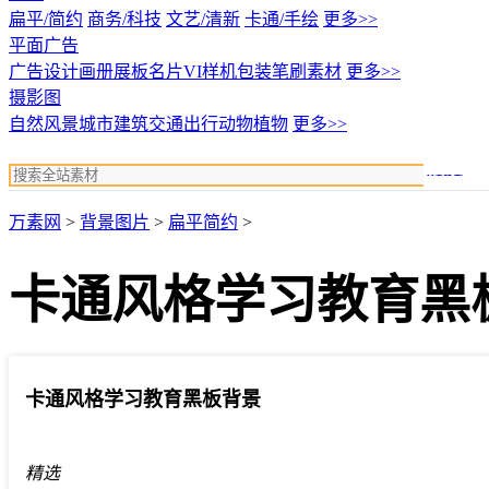
扁平/简约
商务/科技
文艺/清新
卡通/手绘
更多>>
平面广告
广告设计
画册展板名片
VI样机包装
笔刷素材
更多>>
摄影图
自然风景
城市建筑
交通出行
动物植物
更多>>
搜索
万素网
>
背景图片
>
扁平简约
>
卡通风格学习教育黑
卡通风格学习教育黑板背景
精选