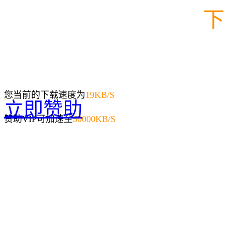
下
您当前的下载速度为
19
KB/S
立即赞助
赞助VIP可加速至
50000KB/S