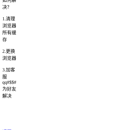
如何解
决？
1.清理
浏览器
所有缓
存
2.更换
浏览器
3.加客
服
qq#$$#
为好友
解决