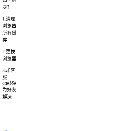
如何解
决？
1.清理
浏览器
所有缓
存
2.更换
浏览器
3.加客
服
qq#$$#
为好友
解决