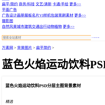
扁平/简约
商务/科技
文艺/清新
卡通/手绘
更多>>
平面广告
广告设计
画册展板名片
VI样机包装
笔刷素材
更多>>
摄影图
自然风景
城市建筑
交通出行
动物植物
更多>>
搜索
万素网
>
背景图片
>
扁平简约
>
蓝色火焰运动饮料P
蓝色火焰运动饮料PSD分层主图背景素材
精选