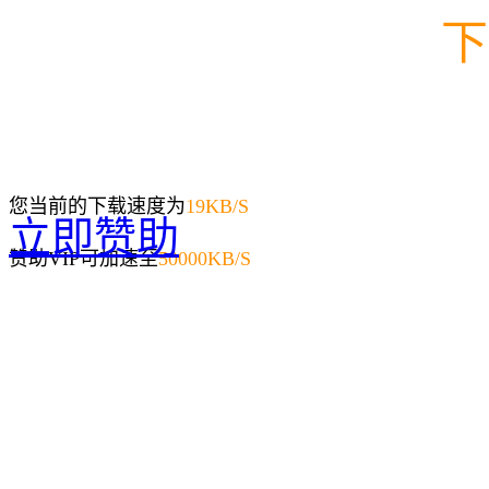
下
您当前的下载速度为
19
KB/S
立即赞助
赞助VIP可加速至
50000KB/S