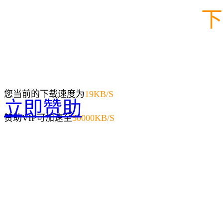
下
您当前的下载速度为
19
KB/S
立即赞助
赞助VIP可加速至
50000KB/S