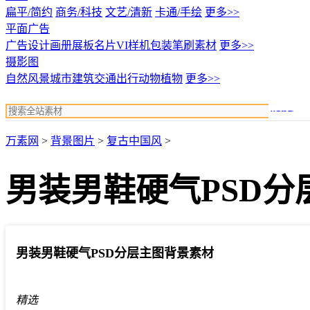
扁平/简约
商务/科技
文艺/清新
卡通/手绘
更多>>
平面广告
广告设计
画册展板名片
VI样机包装
笔刷素材
更多>>
摄影图
自然风景
城市建筑
交通出行
动物植物
更多>>
搜索
万素网
>
背景图片
>
复古中国风
>
男装男鞋硬气PSD分
男装男鞋硬气PSD分层主图背景素材
精选