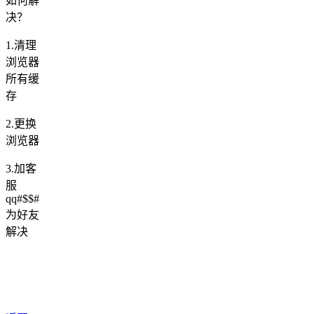
如何解
决？
1.清理
浏览器
所有缓
存
2.更换
浏览器
3.加客
服
qq#$$#
为好友
解决