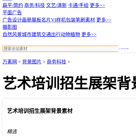
扁平/简约
商务/科技
文艺/清新
卡通/手绘
更多>>
平面广告
广告设计
画册展板名片
VI样机包装
笔刷素材
更多>>
摄影图
自然风景
城市建筑
交通出行
动物植物
更多>>
搜索
万素网
>
背景图片
>
商务科技
>
艺术培训招生展架背
艺术培训招生展架背景素材
精选