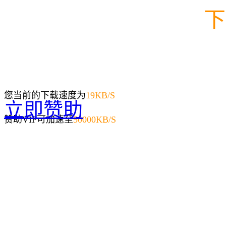
下
您当前的下载速度为
19
KB/S
立即赞助
赞助VIP可加速至
50000KB/S