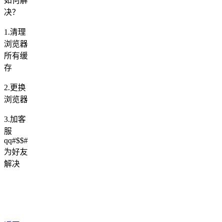
如何解
决？
1.清理
浏览器
所有缓
存
2.更换
浏览器
3.加客
服
qq#$$#
为好友
解决