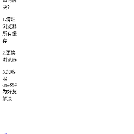
如何解
决？
1.清理
浏览器
所有缓
存
2.更换
浏览器
3.加客
服
qq#$$#
为好友
解决