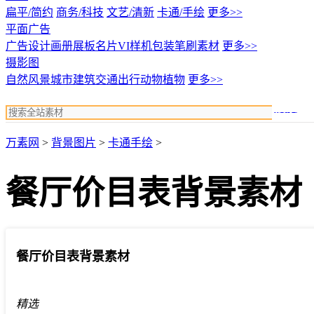
扁平/简约
商务/科技
文艺/清新
卡通/手绘
更多>>
平面广告
广告设计
画册展板名片
VI样机包装
笔刷素材
更多>>
摄影图
自然风景
城市建筑
交通出行
动物植物
更多>>
搜索
万素网
>
背景图片
>
卡通手绘
>
餐厅价目表背景素材
餐厅价目表背景素材
精选