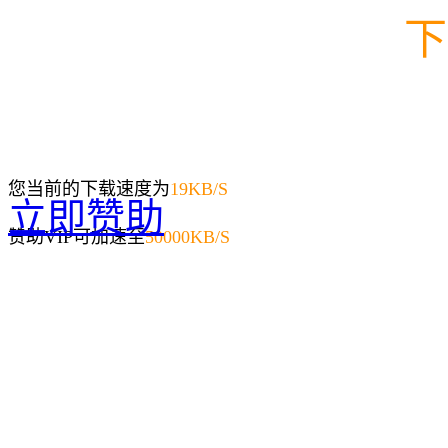
下
您当前的下载速度为
19
KB/S
立即赞助
赞助VIP可加速至
50000KB/S