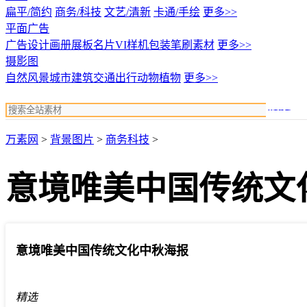
扁平/简约
商务/科技
文艺/清新
卡通/手绘
更多>>
平面广告
广告设计
画册展板名片
VI样机包装
笔刷素材
更多>>
摄影图
自然风景
城市建筑
交通出行
动物植物
更多>>
搜索
万素网
>
背景图片
>
商务科技
>
意境唯美中国传统文
意境唯美中国传统文化中秋海报
精选