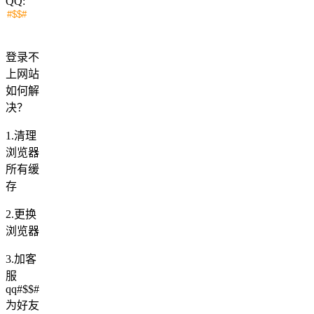
QQ:
登录不
上网站
如何解
决？
1.清理
浏览器
所有缓
存
2.更换
浏览器
3.加客
服
qq#$$#
为好友