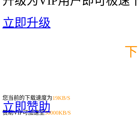
升级为VIP用户即可极速
立即升级
下
您当前的下载速度为
19
KB/S
立即赞助
赞助VIP可加速至
50000KB/S