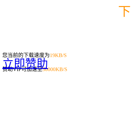
下
您当前的下载速度为
19
KB/S
立即赞助
赞助VIP可加速至
50000KB/S