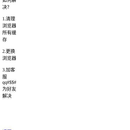
如何解
决？
1.清理
浏览器
所有缓
存
2.更换
浏览器
3.加客
服
qq#$$#
为好友
解决