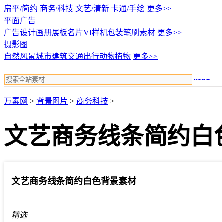
扁平/简约
商务/科技
文艺/清新
卡通/手绘
更多>>
平面广告
广告设计
画册展板名片
VI样机包装
笔刷素材
更多>>
摄影图
自然风景
城市建筑
交通出行
动物植物
更多>>
搜索
万素网
>
背景图片
>
商务科技
>
文艺商务线条简约白
文艺商务线条简约白色背景素材
精选