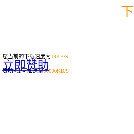
下
您当前的下载速度为
19
KB/S
立即赞助
赞助VIP可加速至
50000KB/S