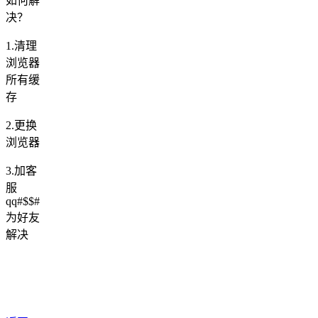
如何解
决？
1.清理
浏览器
所有缓
存
2.更换
浏览器
3.加客
服
qq#$$#
为好友
解决