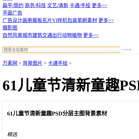
扁平/简约
商务/科技
文艺/清新
卡通/手绘
更多>>
平面广告
广告设计
画册展板名片
VI样机包装
笔刷素材
更多>>
摄影图
自然风景
城市建筑
交通出行
动物植物
更多>>
搜索
万素网
>
背景图片
>
卡通手绘
>
61儿童节清新童趣P
61儿童节清新童趣PSD分层主图背景素材
精选