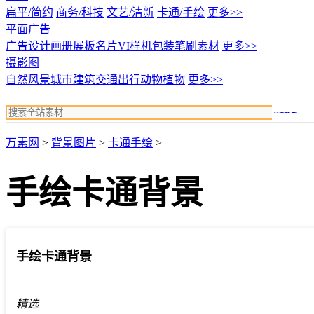
扁平/简约
商务/科技
文艺/清新
卡通/手绘
更多>>
平面广告
广告设计
画册展板名片
VI样机包装
笔刷素材
更多>>
摄影图
自然风景
城市建筑
交通出行
动物植物
更多>>
搜索
万素网
>
背景图片
>
卡通手绘
>
手绘卡通背景
手绘卡通背景
精选