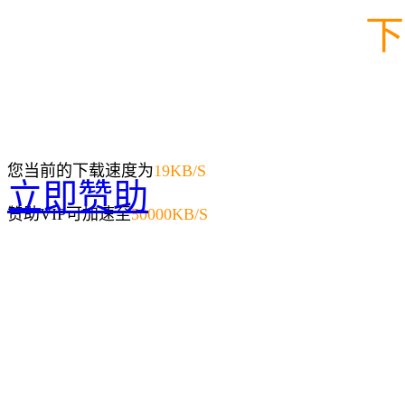
下
您当前的下载速度为
19
KB/S
立即赞助
赞助VIP可加速至
50000KB/S