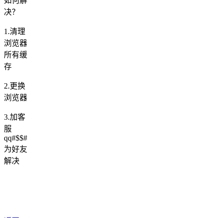
如何解
决？
1.清理
浏览器
所有缓
存
2.更换
浏览器
3.加客
服
qq#$$#
为好友
解决