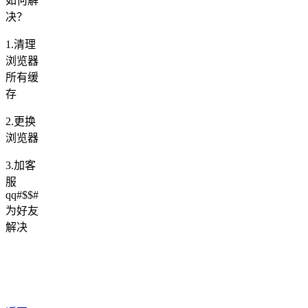
如何解
决？
1.清理
浏览器
所有缓
存
2.更换
浏览器
3.加客
服
qq#$$#
为好友
解决