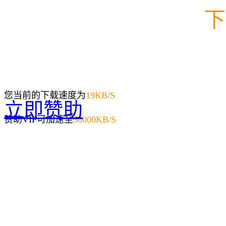
下
您当前的下载速度为
19
KB/S
立即赞助
赞助VIP可加速至
50000KB/S