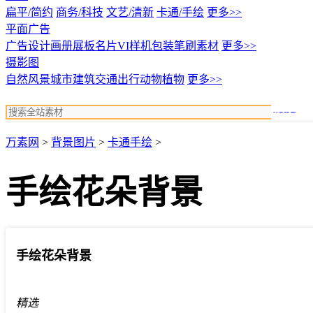
扁平/简约
商务/科技
文艺/清新
卡通/手绘
更多>>
平面广告
广告设计
画册展板名片
VI样机包装
笔刷素材
更多>>
摄影图
自然风景
城市建筑
交通出行
动物植物
更多>>
搜索
万素网
>
背景图片
>
卡通手绘
>
手绘花朵背景
手绘花朵背景
精选