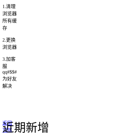
1.清理
浏览器
所有缓
存
2.更换
浏览器
3.加客
服
qq#$$#
为好友
解决
返回
近期新增
顶部