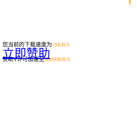
您当前的下载速度为
19
KB/S
立即赞助
赞助VIP可加速至
50000KB/S