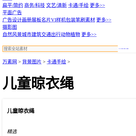
扁平/简约
商务/科技
文艺/清新
卡通/手绘
更多>>
平面广告
广告设计
画册展板名片
VI样机包装
笔刷素材
更多>>
摄影图
自然风景
城市建筑
交通出行
动物植物
更多>>
搜索
万素网
>
背景图片
>
卡通手绘
>
儿童晾衣绳
儿童晾衣绳
精选