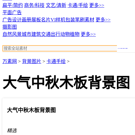
扁平/简约
商务/科技
文艺/清新
卡通/手绘
更多>>
平面广告
广告设计
画册展板名片
VI样机包装
笔刷素材
更多>>
摄影图
自然风景
城市建筑
交通出行
动物植物
更多>>
搜索
万素网
>
背景图片
>
卡通手绘
>
大气中秋木板背景图
大气中秋木板背景图
精选