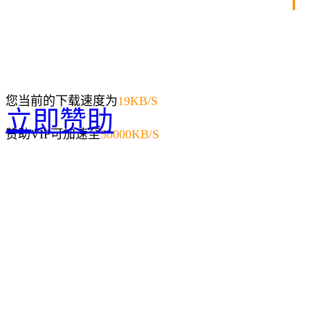
您当前的下载速度为
19
KB/S
立即赞助
赞助VIP可加速至
50000KB/S