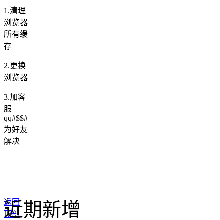
1.清理
浏览器
所有缓
存
2.更换
浏览器
3.加客
服
qq#$$#
为好友
解决
返回
近期新增
顶部