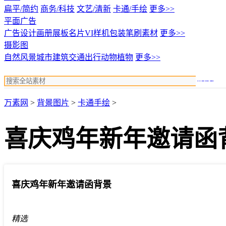
扁平/简约
商务/科技
文艺/清新
卡通/手绘
更多>>
平面广告
广告设计
画册展板名片
VI样机包装
笔刷素材
更多>>
摄影图
自然风景
城市建筑
交通出行
动物植物
更多>>
搜索
万素网
>
背景图片
>
卡通手绘
>
喜庆鸡年新年邀请函
喜庆鸡年新年邀请函背景
精选