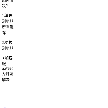
如何解
决？
1.清理
浏览器
所有缓
存
2.更换
浏览器
3.加客
服
qq#$$#
为好友
解决