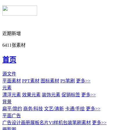
近期新增
6411张素材
首页
源文件
平面素材
PPT素材
图标素材
PS笔刷
更多>>
元素
漂浮元素
效果元素
装饰元素
促销标签
更多>>
背景
扁平/简约
商务/科技
文艺/清新
卡通/手绘
更多>>
平面广告
广告设计
画册展板名片
VI样机包装
笔刷素材
更多>>
摄影图