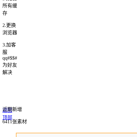
所有缓
存
2.更换
浏览器
3.加客
服
qq#$$#
为好友
解决
近期新增
返回
顶部
6411张素材