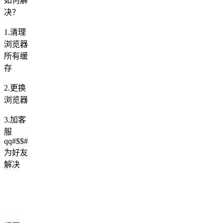
如何解
决？
1.清理
浏览器
所有缓
存
2.更换
浏览器
3.加客
服
qq#$$#
为好友
解决