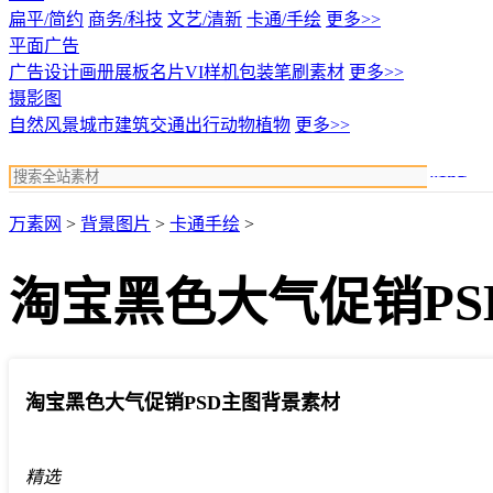
扁平/简约
商务/科技
文艺/清新
卡通/手绘
更多>>
平面广告
广告设计
画册展板名片
VI样机包装
笔刷素材
更多>>
摄影图
自然风景
城市建筑
交通出行
动物植物
更多>>
搜索
万素网
>
背景图片
>
卡通手绘
>
淘宝黑色大气促销PS
淘宝黑色大气促销PSD主图背景素材
精选