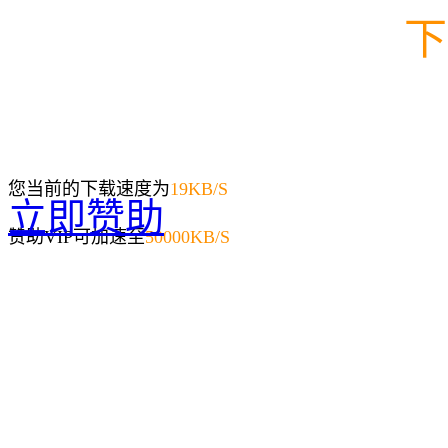
下
您当前的下载速度为
19
KB/S
立即赞助
赞助VIP可加速至
50000KB/S