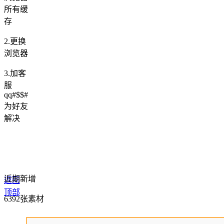
所有缓
存
2.更换
浏览器
3.加客
服
qq#$$#
为好友
解决
近期新增
返回
顶部
6392张素材