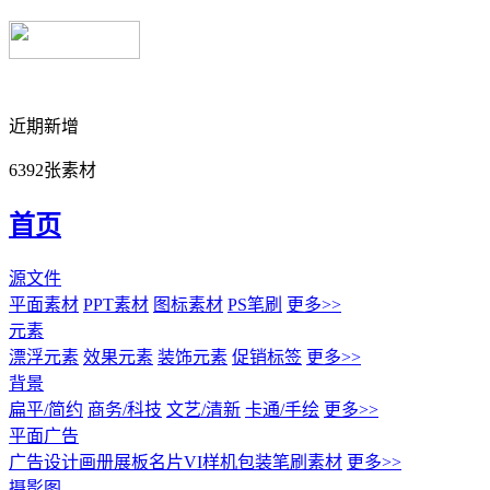
近期新增
6392张素材
首页
源文件
平面素材
PPT素材
图标素材
PS笔刷
更多>>
元素
漂浮元素
效果元素
装饰元素
促销标签
更多>>
背景
扁平/简约
商务/科技
文艺/清新
卡通/手绘
更多>>
平面广告
广告设计
画册展板名片
VI样机包装
笔刷素材
更多>>
摄影图