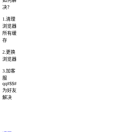
如何解
决？
1.清理
浏览器
所有缓
存
2.更换
浏览器
3.加客
服
qq#$$#
为好友
解决