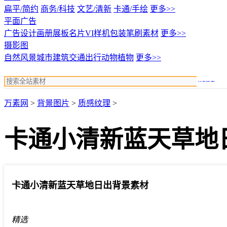
扁平/简约
商务/科技
文艺/清新
卡通/手绘
更多>>
平面广告
广告设计
画册展板名片
VI样机包装
笔刷素材
更多>>
摄影图
自然风景
城市建筑
交通出行
动物植物
更多>>
搜索
万素网
>
背景图片
>
质感纹理
>
卡通小清新蓝天草地
卡通小清新蓝天草地日出背景素材
精选