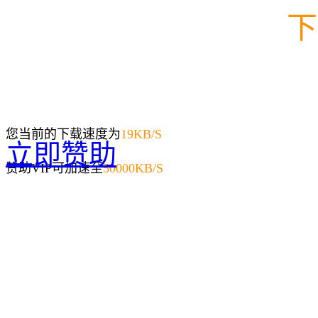
下
您当前的下载速度为
19
KB/S
立即赞助
赞助VIP可加速至
50000KB/S