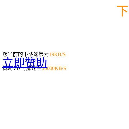
下
您当前的下载速度为
19
KB/S
立即赞助
赞助VIP可加速至
50000KB/S