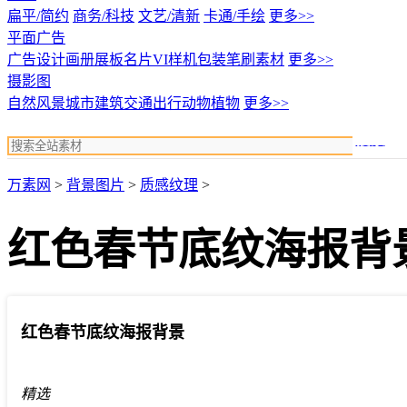
扁平/简约
商务/科技
文艺/清新
卡通/手绘
更多>>
平面广告
广告设计
画册展板名片
VI样机包装
笔刷素材
更多>>
摄影图
自然风景
城市建筑
交通出行
动物植物
更多>>
搜索
万素网
>
背景图片
>
质感纹理
>
红色春节底纹海报背
红色春节底纹海报背景
精选