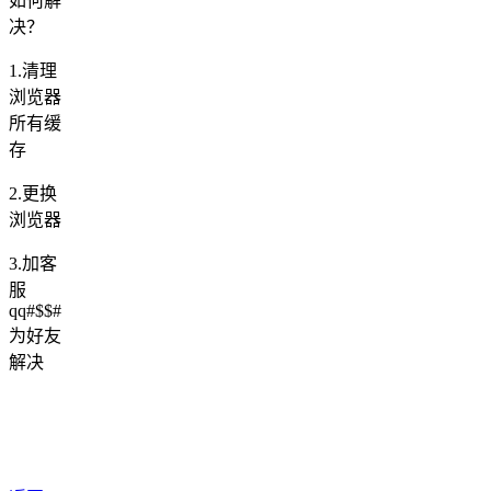
如何解
决？
1.清理
浏览器
所有缓
存
2.更换
浏览器
3.加客
服
qq#$$#
为好友
解决