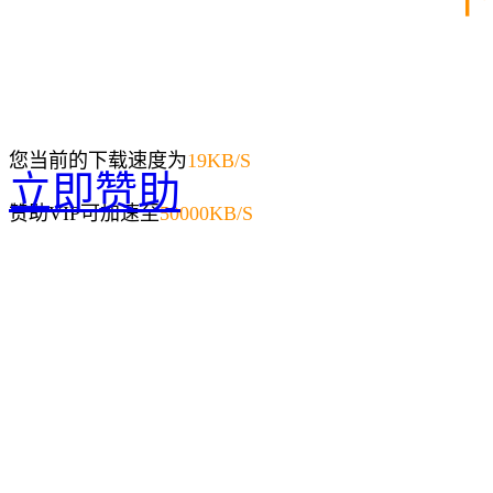
您当前的下载速度为
19
KB/S
立即赞助
赞助VIP可加速至
50000KB/S