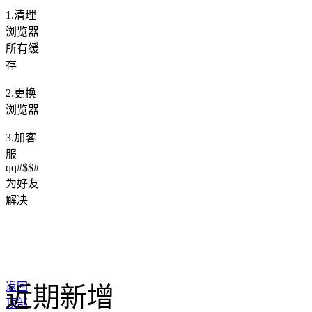
1.清理
浏览器
所有缓
存
2.更换
浏览器
3.加客
服
qq#$$#
为好友
解决
返回
近期新增
顶部