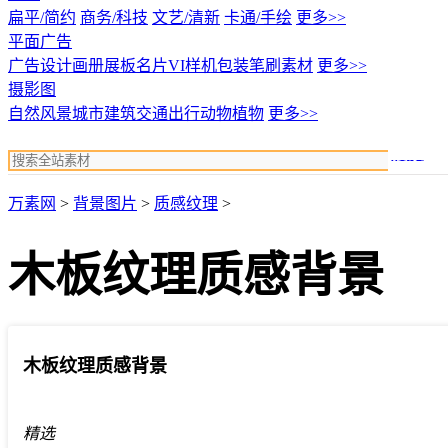
扁平/简约
商务/科技
文艺/清新
卡通/手绘
更多>>
平面广告
广告设计
画册展板名片
VI样机包装
笔刷素材
更多>>
摄影图
自然风景
城市建筑
交通出行
动物植物
更多>>
搜索
万素网
>
背景图片
>
质感纹理
>
木板纹理质感背景
木板纹理质感背景
精选