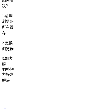
如何解
决？
1.清理
浏览器
所有缓
存
2.更换
浏览器
3.加客
服
qq#$$#
为好友
解决