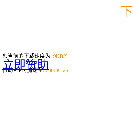
下
您当前的下载速度为
19
KB/S
立即赞助
赞助VIP可加速至
50000KB/S