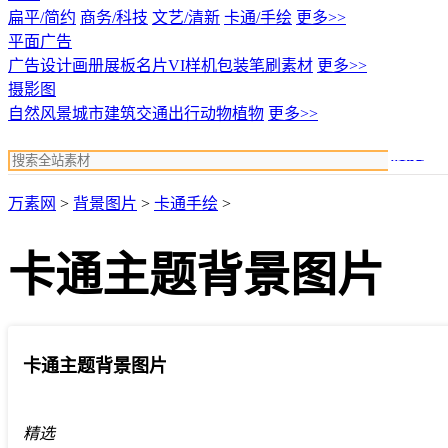
扁平/简约
商务/科技
文艺/清新
卡通/手绘
更多>>
平面广告
广告设计
画册展板名片
VI样机包装
笔刷素材
更多>>
摄影图
自然风景
城市建筑
交通出行
动物植物
更多>>
搜索
万素网
>
背景图片
>
卡通手绘
>
卡通主题背景图片
卡通主题背景图片
精选