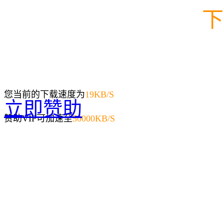
下
您当前的下载速度为
19
KB/S
立即赞助
赞助VIP可加速至
50000KB/S