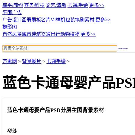
扁平/简约
商务/科技
文艺/清新
卡通/手绘
更多>>
平面广告
广告设计
画册展板名片
VI样机包装
笔刷素材
更多>>
摄影图
自然风景
城市建筑
交通出行
动物植物
更多>>
搜索
万素网
>
背景图片
>
卡通手绘
>
蓝色卡通母婴产品P
蓝色卡通母婴产品PSD分层主图背景素材
精选