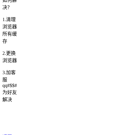
如何解
决？
1.清理
浏览器
所有缓
存
2.更换
浏览器
3.加客
服
qq#$$#
为好友
解决