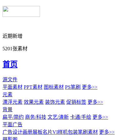
近期新增
5201张素材
首页
源文件
平面素材
PPT素材
图标素材
PS笔刷
更多>>
元素
漂浮元素
效果元素
装饰元素
促销标签
更多>>
背景
扁平/简约
商务/科技
文艺/清新
卡通/手绘
更多>>
平面广告
广告设计
画册展板名片
VI样机包装
笔刷素材
更多>>
摄影图