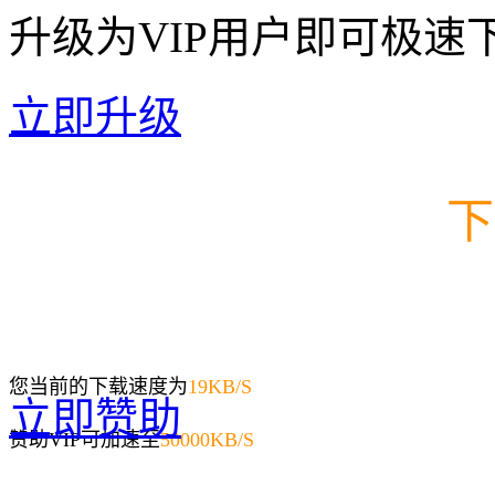
升级为VIP用户即可极速
立即升级
下
您当前的下载速度为
19
KB/S
立即赞助
赞助VIP可加速至
50000KB/S